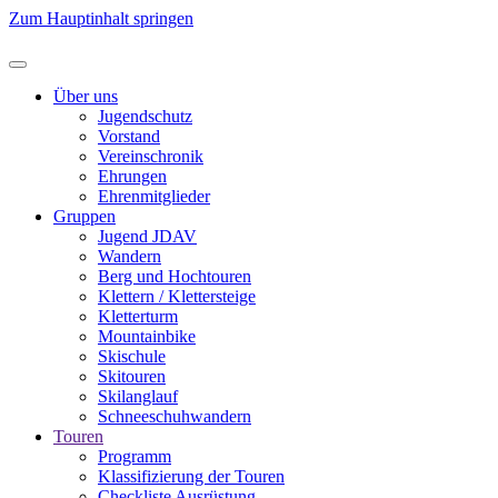
Zum Hauptinhalt springen
Über uns
Jugendschutz
Vorstand
Vereinschronik
Ehrungen
Ehrenmitglieder
Gruppen
Jugend JDAV
Wandern
Berg und Hochtouren
Klettern / Klettersteige
Kletterturm
Mountainbike
Skischule
Skitouren
Skilanglauf
Schneeschuhwandern
Touren
Programm
Klassifizierung der Touren
Checkliste Ausrüstung