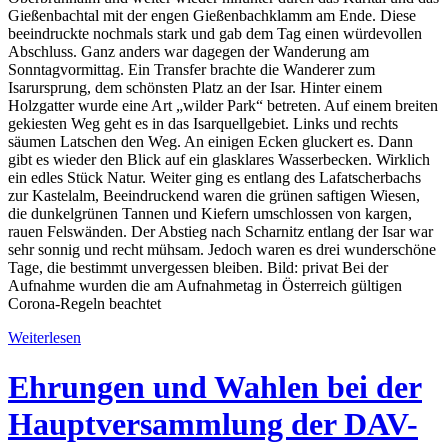
Gießenbachtal mit der engen Gießenbachklamm am Ende. Diese
beeindruckte nochmals stark und gab dem Tag einen würdevollen
Abschluss. Ganz anders war dagegen der Wanderung am
Sonntagvormittag. Ein Transfer brachte die Wanderer zum
Isarursprung, dem schönsten Platz an der Isar. Hinter einem
Holzgatter wurde eine Art „wilder Park“ betreten. Auf einem breiten
gekiesten Weg geht es in das Isarquellgebiet. Links und rechts
säumen Latschen den Weg. An einigen Ecken gluckert es. Dann
gibt es wieder den Blick auf ein glasklares Wasserbecken. Wirklich
ein edles Stück Natur. Weiter ging es entlang des Lafatscherbachs
zur Kastelalm, Beeindruckend waren die grünen saftigen Wiesen,
die dunkelgrünen Tannen und Kiefern umschlossen von kargen,
rauen Felswänden. Der Abstieg nach Scharnitz entlang der Isar war
sehr sonnig und recht mühsam. Jedoch waren es drei wunderschöne
Tage, die bestimmt unvergessen bleiben. Bild: privat Bei der
Aufnahme wurden die am Aufnahmetag in Österreich gültigen
Corona-Regeln beachtet
Weiterlesen
Ehrungen und Wahlen bei der
Hauptversammlung der DAV-