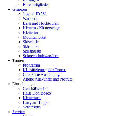
Ehrenmitglieder
Gruppen
Jugend JDAV
Wandern
Berg und Hochtouren
Klettern / Klettersteige
Kletterturm
Mountainbike
Skischule
Skitouren
Skilanglauf
Schneeschuhwandern
Touren
Programm
Klassifizierung der Touren
Checkliste Ausrüstung
Alpine Auskünfte und Notrufe
Einrichtungen
Geschäftsstelle
Haus Don Bosco
Kletterturm
Langlauf-Loipe
Vereinsbus
Service