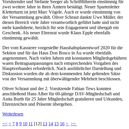
Vorsitzender und Stefanie Seeger als Schriftführerin einstimmig für
zwei weitere Jahre in ihren Ämtern bestätigt. Neuer Spartenleiter
Kletterturm ist jetzt Marc Vögele. Auch er wurde einstimmig von
der Versammlung gewählt. Oliver Schraut dankte Uwe Müller, der
diesen Bereich viele Jahre verantwortlich geführt hatte und nicht
mehr kandidierte, herzlich für sein Engagement und übergab ein
Geschenk. Als neuer Ehrenrat wurde Klaus Epple ebenfalls
einstimmig gewählt.
Der vom Kassierer vorgestellte Haushaltsplanentwurf 2020 für die
Sektion und für das Haus Don Bosco in Au wurde ebenfalls
angenommen. Nach vielen Jahren mit konstanten Mitgliedsgebühren
waren Beitragsanpassungen nach entsprechenden Vorgaben des
Hauptverbandes erforderlich. Nach ausführlicher Darstellung und
Diskussion wurden die ab dem kommenden Jahr geltenden Sätze
von der Versammlung mit überwältigender Mehrheit beschlossen.
Oliver Schraut und der 2. Vorsitzende Fabian Tews konnten
anschließend Hans Alber für 60-jährige DAV-Mitgliedschaft und
Anita Burth für 25 Jahre Mitgliedschaft gratulieren und Urkunden,
Ehrenzeichen und Präsente übergeben.
Weiterlesen
<<
<
7
8
9
10
11
[
12
]
13
14
15
16
>
>>