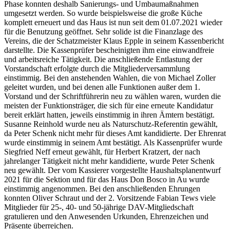
Phase konnten deshalb Sanierungs- und Umbaumaßnahmen
umgesetzt werden. So wurde beispielsweise die große Küche
komplett erneuert und das Haus ist nun seit dem 01.07.2021 wieder
für die Benutzung geöffnet. Sehr solide ist die Finanzlage des
Vereins, die der Schatzmeister Klaus Epple in seinem Kassenbericht
darstellte. Die Kassenprüfer bescheinigten ihm eine einwandfreie
und arbeitsreiche Tätigkeit. Die anschließende Entlastung der
Vorstandschaft erfolgte durch die Mitgliederversammlung
einstimmig. Bei den anstehenden Wahlen, die von Michael Zoller
geleitet wurden, und bei denen alle Funktionen außer dem 1.
Vorstand und der Schriftführerin neu zu wählen waren, wurden die
meisten der Funktionsträger, die sich für eine erneute Kandidatur
bereit erklärt hatten, jeweils einstimmig in ihren Ämtern bestätigt.
Susanne Reinhold wurde neu als Naturschutz-Referentin gewählt,
da Peter Schenk nicht mehr für dieses Amt kandidierte. Der Ehrenrat
wurde einstimmig in seinem Amt bestätigt. Als Kassenprüfer wurde
Siegfried Neff erneut gewählt, für Herbert Kratzert, der nach
jahrelanger Tätigkeit nicht mehr kandidierte, wurde Peter Schenk
neu gewählt. Der vom Kassierer vorgestellte Haushaltsplanentwurf
2021 für die Sektion und für das Haus Don Bosco in Au wurde
einstimmig angenommen. Bei den anschließenden Ehrungen
konnten Oliver Schraut und der 2. Vorsitzende Fabian Tews viele
Mitglieder für 25-, 40- und 50-jährige DAV-Mitgliedschaft
gratulieren und den Anwesenden Urkunden, Ehrenzeichen und
Präsente überreichen.