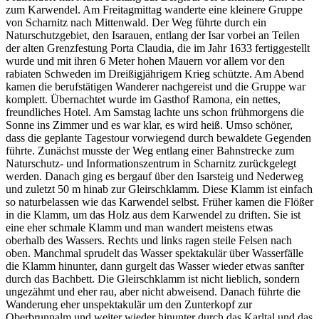
zum Karwendel. Am Freitagmittag wanderte eine kleinere Gruppe
von Scharnitz nach Mittenwald. Der Weg führte durch ein
Naturschutzgebiet, den Isarauen, entlang der Isar vorbei an Teilen
der alten Grenzfestung Porta Claudia, die im Jahr 1633 fertiggestellt
wurde und mit ihren 6 Meter hohen Mauern vor allem vor den
rabiaten Schweden im Dreißigjährigem Krieg schützte. Am Abend
kamen die berufstätigen Wanderer nachgereist und die Gruppe war
komplett. Übernachtet wurde im Gasthof Ramona, ein nettes,
freundliches Hotel. Am Samstag lachte uns schon frühmorgens die
Sonne ins Zimmer und es war klar, es wird heiß. Umso schöner,
dass die geplante Tagestour vorwiegend durch bewaldete Gegenden
führte. Zunächst musste der Weg entlang einer Bahnstrecke zum
Naturschutz- und Informationszentrum in Scharnitz zurückgelegt
werden. Danach ging es bergauf über den Isarsteig und Nederweg
und zuletzt 50 m hinab zur Gleirschklamm. Diese Klamm ist einfach
so naturbelassen wie das Karwendel selbst. Früher kamen die Flößer
in die Klamm, um das Holz aus dem Karwendel zu driften. Sie ist
eine eher schmale Klamm und man wandert meistens etwas
oberhalb des Wassers. Rechts und links ragen steile Felsen nach
oben. Manchmal sprudelt das Wasser spektakulär über Wasserfälle
die Klamm hinunter, dann gurgelt das Wasser wieder etwas sanfter
durch das Bachbett. Die Gleirschklamm ist nicht lieblich, sondern
ungezähmt und eher rau, aber nicht abweisend. Danach führte die
Wanderung eher unspektakulär um den Zunterkopf zur
Oberbrunnalm und weiter wieder hinunter durch das Karltal und das