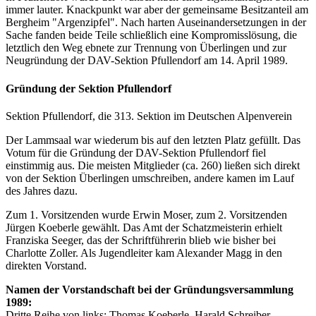
immer lauter. Knackpunkt war aber der gemeinsame Besitzanteil am
Bergheim "Argenzipfel". Nach harten Auseinandersetzungen in der
Sache fanden beide Teile schließlich eine Kompromisslösung, die
letztlich den Weg ebnete zur Trennung von Überlingen und zur
Neugründung der DAV-Sektion Pfullendorf am 14. April 1989.
Gründung der Sektion Pfullendorf
Sektion Pfullendorf, die 313. Sektion im Deutschen Alpenverein
Der Lammsaal war wiederum bis auf den letzten Platz gefüllt. Das
Votum für die Gründung der DAV-Sektion Pfullendorf fiel
einstimmig aus. Die meisten Mitglieder (ca. 260) ließen sich direkt
von der Sektion Überlingen umschreiben, andere kamen im Lauf
des Jahres dazu.
Zum 1. Vorsitzenden wurde Erwin Moser, zum 2. Vorsitzenden
Jürgen Koeberle gewählt. Das Amt der Schatzmeisterin erhielt
Franziska Seeger, das der Schriftführerin blieb wie bisher bei
Charlotte Zoller. Als Jugendleiter kam Alexander Magg in den
direkten Vorstand.
Namen der Vorstandschaft bei der Gründungsversammlung
1989:
Dritte Reihe von links: Thomas Koeberle, Harald Schreiber