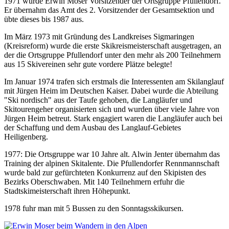
1971 wurde Erwin Moser Vorsitzender der Ortsgruppe Pfullendorf.
Er übernahm das Amt des 2. Vorsitzender der Gesamtsektion und
übte dieses bis 1987 aus.
Im März 1973 mit Gründung des Landkreises Sigmaringen
(Kreisreform) wurde die erste Skikreismeisterschaft ausgetragen, an
der die Ortsgruppe Pfullendorf unter den mehr als 200 Teilnehmern
aus 15 Skivereinen sehr gute vordere Plätze belegte!
Im Januar 1974 trafen sich erstmals die Interessenten am Skilanglauf
mit Jürgen Heim im Deutschen Kaiser. Dabei wurde die Abteilung
"Ski nordisch" aus der Taufe gehoben, die Langläufer und
Skitourengeher organisierten sich und wurden über viele Jahre von
Jürgen Heim betreut. Stark engagiert waren die Langläufer auch bei
der Schaffung und dem Ausbau des Langlauf-Gebietes
Heiligenberg.
1977: Die Ortsgruppe war 10 Jahre alt. Alwin Jenter übernahm das
Training der alpinen Skitalente. Die Pfullendorfer Rennmannschaft
wurde bald zur gefürchteten Konkurrenz auf den Skipisten des
Bezirks Oberschwaben. Mit 140 Teilnehmern erfuhr die
Stadtskimeisterschaft ihren Höhepunkt.
1978 fuhr man mit 5 Bussen zu den Sonntagsskikursen.