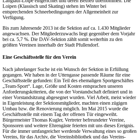
Langlauf-Loipe eingerichtet und deren Betrieb übernommen. Die
Loipen (Klassisch und Skating) stehen im Winter bei
entsprechenden Schneebedingungen der Allgemeinheit zur
Verfügung.
Bis zum Jahresende 2013 ist die Sektion auf ca. 1.430 Mitglieder
angewachsen. Der Mitgliederzuwachs liegt gegenüber dem Vorjahr
bei ca. 5,7 %. Die DAV-Sektion zählt somit weiterhin zu den
größten Vereinen innerhalb der Stadt Pfullendorf.
Eine Geschäftsstelle für den Verein
Nach jahrelanger Suche ist ein Wunsch der Sektion in Erfüllung
gegangen. Wir haben in der Uttengasse passende Räume für eine
Geschäftsstelle gefunden: Ein Teil des ehemaligen Sportgeschäftes
„Team-Sport“. Lage, Größe und Kosten entsprachen unseren
Anforderungskriterien, die von der Vorstandschaft definiert und in
einer Vorstandsitzung abgesegnet wurden. Viel Arbeit, meist wieder
in Eigenleistung der Sektionsmitglieder, machten einen zügigen
Umbau bzw. die Renovierung möglich. Im Mai 2015 wurde die
Geschäftsstelle mit einem Tag der offenen Tür eingeweiht.
Bürgermeister Thomas Kugler, Vertreter befreundeter Vereine,
Sponsoren und weitere Ehrengäste feierten mit uns dieses Ereignis.
Für die immer umfangreicher werdende Verwaltung eines so großen
Vereins, für das Archiv, die Vereinsbibliothek und das Vereins-