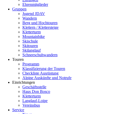
Ehrenmitglieder
Gruppen
Jugend JDAV
Wandern
Berg und Hochtouren
Klettern / Klettersteige
Kletterturm
Mountainbike
Skischule
Skitouren
Skilanglauf
Schneeschuhwandern
Touren
Programm
Klassifizierung der Touren
Checkliste Ausrüstung
Alpine Auskünfte und Notrufe
Einrichtungen
Geschäftsstelle
Haus Don Bosco
Kletterturm
Langlauf-Loipe
Vereinsbus
Service