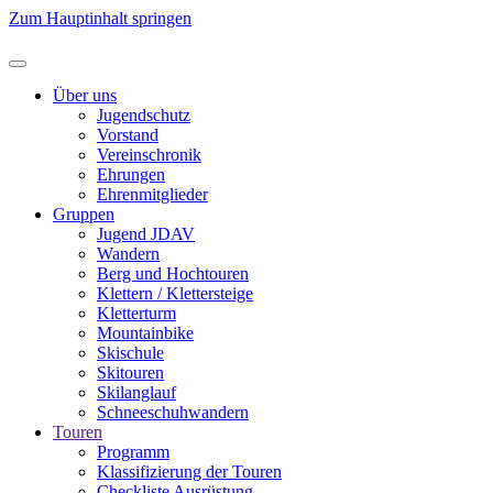
Zum Hauptinhalt springen
Über uns
Jugendschutz
Vorstand
Vereinschronik
Ehrungen
Ehrenmitglieder
Gruppen
Jugend JDAV
Wandern
Berg und Hochtouren
Klettern / Klettersteige
Kletterturm
Mountainbike
Skischule
Skitouren
Skilanglauf
Schneeschuhwandern
Touren
Programm
Klassifizierung der Touren
Checkliste Ausrüstung