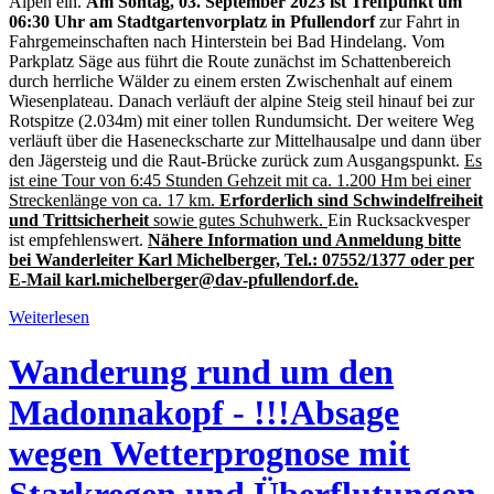
Alpen ein.
Am Sontag, 03. September 2023 ist Treffpunkt um
06:30 Uhr am Stadtgartenvorplatz in Pfullendorf
zur Fahrt in
Fahrgemeinschaften nach Hinterstein bei Bad Hindelang. Vom
Parkplatz Säge aus führt die Route zunächst im Schattenbereich
durch herrliche Wälder zu einem ersten Zwischenhalt auf einem
Wiesenplateau. Danach verläuft der alpine Steig steil hinauf bei zur
Rotspitze (2.034m) mit einer tollen Rundumsicht. Der weitere Weg
verläuft über die Haseneckscharte zur Mittelhausalpe und dann über
den Jägersteig und die Raut-Brücke zurück zum Ausgangspunkt.
Es
ist eine Tour von 6:45 Stunden Gehzeit mit ca. 1.200 Hm bei einer
Streckenlänge von ca. 17 km.
Erforderlich sind Schwindelfreiheit
und Trittsicherheit
sowie gutes Schuhwerk.
Ein Rucksackvesper
ist empfehlenswert.
Nähere Information und Anmeldung bitte
bei Wanderleiter Karl Michelberger, Tel.: 07552/1377 oder per
E-Mail karl.michelberger@dav-pfullendorf.de.
Weiterlesen
Wanderung rund um den
Madonnakopf - !!!Absage
wegen Wetterprognose mit
Starkregen und Überflutungen