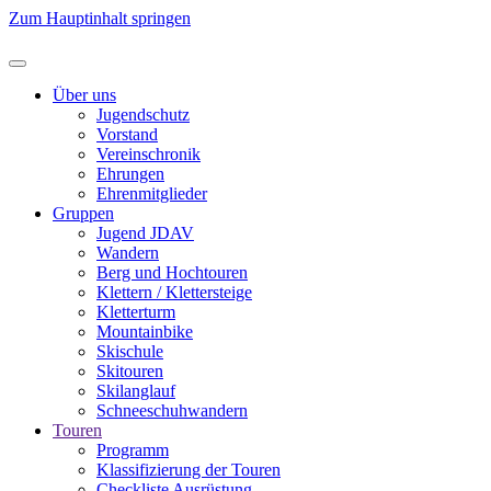
Zum Hauptinhalt springen
Über uns
Jugendschutz
Vorstand
Vereinschronik
Ehrungen
Ehrenmitglieder
Gruppen
Jugend JDAV
Wandern
Berg und Hochtouren
Klettern / Klettersteige
Kletterturm
Mountainbike
Skischule
Skitouren
Skilanglauf
Schneeschuhwandern
Touren
Programm
Klassifizierung der Touren
Checkliste Ausrüstung