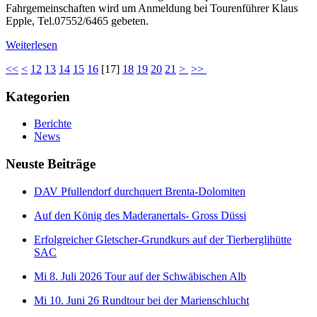
Fahrgemeinschaften wird um Anmeldung bei Tourenführer Klaus
Epple, Tel.07552/6465 gebeten.
Weiterlesen
<<
<
12
13
14
15
16
[
17
]
18
19
20
21
>
>>
Kategorien
Berichte
News
Neuste Beiträge
DAV Pfullendorf durchquert Brenta-Dolomiten
Auf den König des Maderanertals- Gross Düssi
Erfolgreicher Gletscher-Grundkurs auf der Tierberglihütte
SAC
Mi 8. Juli 2026 Tour auf der Schwäbischen Alb
Mi 10. Juni 26 Rundtour bei der Marienschlucht