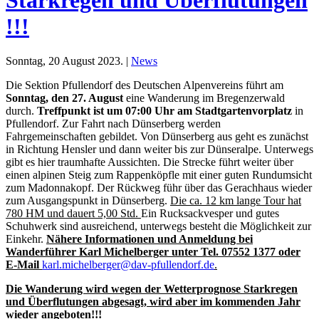
!!!
Sonntag, 20 August 2023. |
News
Die Sektion Pfullendorf des Deutschen Alpenvereins führt am
Sonntag, den 27. August
eine Wanderung im Bregenzerwald
durch.
Treffpunkt ist um 07:00 Uhr am Stadtgartenvorplatz
in
Pfullendorf. Zur Fahrt nach Dünserberg werden
Fahrgemeinschaften gebildet. Von Dünserberg aus geht es zunächst
in Richtung Hensler und dann weiter bis zur Dünseralpe. Unterwegs
gibt es hier traumhafte Aussichten. Die Strecke führt weiter über
einen alpinen Steig zum Rappenköpfle mit einer guten Rundumsicht
zum Madonnakopf. Der Rückweg führ über das Gerachhaus wieder
zum Ausgangspunkt in Dünserberg.
Die ca. 12 km lange Tour hat
780 HM und dauert 5,00 Std.
Ein Rucksackvesper und gutes
Schuhwerk sind ausreichend, unterwegs besteht die Möglichkeit zur
Einkehr.
Nähere Informationen und Anmeldung bei
Wanderführer Karl Michelberger unter Tel. 07552 1377 oder
E-Mail
karl.michelberger@dav-pfullendorf.de
.
Die Wanderung wird wegen der Wetterprognose Starkregen
und Überflutungen abgesagt, wird aber im kommenden Jahr
wieder angeboten!!!