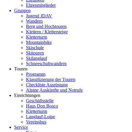
Ehrenmitglieder
Gruppen
Jugend JDAV
Wandern
Berg und Hochtouren
Klettern / Klettersteige
Kletterturm
Mountainbike
Skischule
Skitouren
Skilanglauf
Schneeschuhwandern
Touren
Programm
Klassifizierung der Touren
Checkliste Ausrüstung
Alpine Auskünfte und Notrufe
Einrichtungen
Geschäftsstelle
Haus Don Bosco
Kletterturm
Langlauf-Loipe
Vereinsbus
Service