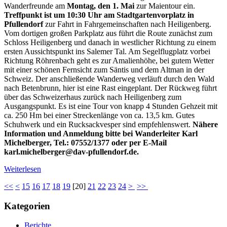
Wanderfreunde am
Montag, den 1. Mai
zur Maientour ein.
Treffpunkt ist um 10:30 Uhr am Stadtgartenvorplatz in
Pfullendorf
zur Fahrt in Fahrgemeinschaften nach Heiligenberg.
Vom dortigen großen Parkplatz aus führt die Route zunächst zum
Schloss Heiligenberg und danach in westlicher Richtung zu einem
ersten Aussichtspunkt ins Salemer Tal. Am Segelflugplatz vorbei
Richtung Röhrenbach geht es zur Amalienhöhe, bei gutem Wetter
mit einer schönen Fernsicht zum Säntis und dem Altman in der
Schweiz. Der anschließende Wanderweg verläuft durch den Wald
nach Betenbrunn, hier ist eine Rast eingeplant. Der Rückweg führt
über das Schweizerhaus zurück nach Heiligenberg zum
Ausgangspunkt. Es ist eine Tour von knapp 4 Stunden Gehzeit mit
ca. 250 Hm bei einer Streckenlänge von ca. 13,5 km. Gutes
Schuhwerk und ein Rucksackvesper sind empfehlenswert.
Nähere
Information und Anmeldung bitte bei Wanderleiter Karl
Michelberger, Tel.: 07552/1377 oder per E-Mail
karl.michelberger@dav-pfullendorf.de.
Weiterlesen
<<
<
15
16
17
18
19
[
20
]
21
22
23
24
>
>>
Kategorien
Berichte