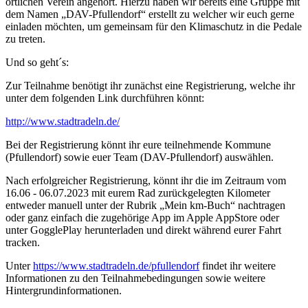
örtlichen Verein angehört. Hierzu haben wir bereits eine Gruppe mit
dem Namen „DAV-Pfullendorf“ erstellt zu welcher wir euch gerne
einladen möchten, um gemeinsam für den Klimaschutz in die Pedale
zu treten.
Und so geht´s:
Zur Teilnahme benötigt ihr zunächst eine Registrierung, welche ihr
unter dem folgenden Link durchführen könnt:
http://www.stadtradeln.de/
Bei der Registrierung könnt ihr eure teilnehmende Kommune
(Pfullendorf) sowie euer Team (DAV-Pfullendorf) auswählen.
Nach erfolgreicher Registrierung, könnt ihr die im Zeitraum vom
16.06 - 06.07.2023 mit eurem Rad zurückgelegten Kilometer
entweder manuell unter der Rubrik „Mein km-Buch“ nachtragen
oder ganz einfach die zugehörige App im Apple AppStore oder
unter GogglePlay herunterladen und direkt während eurer Fahrt
tracken.
Unter
https://www.stadtradeln.de/pfullendorf
findet ihr weitere
Informationen zu den Teilnahmebedingungen sowie weitere
Hintergrundinformationen.