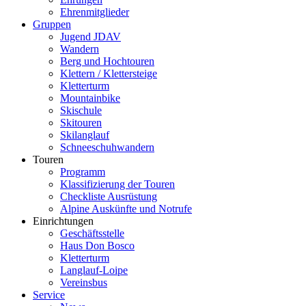
Ehrenmitglieder
Gruppen
Jugend JDAV
Wandern
Berg und Hochtouren
Klettern / Klettersteige
Kletterturm
Mountainbike
Skischule
Skitouren
Skilanglauf
Schneeschuhwandern
Touren
Programm
Klassifizierung der Touren
Checkliste Ausrüstung
Alpine Auskünfte und Notrufe
Einrichtungen
Geschäftsstelle
Haus Don Bosco
Kletterturm
Langlauf-Loipe
Vereinsbus
Service