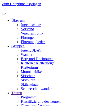
Zum Hauptinhalt springen
Über uns
Jugendschutz
Vorstand
Vereinschronik
Ehrungen
Ehrenmitglieder
Gruppen
Jugend JDAV
Wandern
Berg und Hochtouren
Klettern / Klettersteige
Kletterturm
Mountainbike
Skischule
Skitouren
Skilanglauf
Schneeschuhwandern
Touren
Programm
Klassifizierung der Touren
Checkliste Ausrüstung