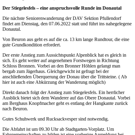
Der Stiegelesfels – eine anspruchsvolle Runde im Donautal
Die nächste Seniorenwanderung der DAV Sektion Pfullendorf
findet am Dienstag, den 07.06.2022 statt und führt ins nahegelegene
Donautal.
Von Beuron aus geht es auf die ca. 13 km lange Rundtour, die eine
gute Grundkondition erfordert.
Der erste Anstieg zum Aussichtspunkt Alpenblick hat es gleich in
sich. Es geht weiter auf angenehmen Forstwegen in Richtung
Schloss Bronnen. Vorbei an den Bronner Höhlen gelangt man
bergab zum Jägerhaus. Gleichgewicht ist gefragt bei der
anschließenden Überquerung der Donau über die Trittsteine. ( Ab
hier ist auch eine Abkürzung der Wanderung möglich)
Direkt danach folgt der Anstieg zum Stiegelesfels. Ein herrlicher
Ausblick bietet sich dem Wanderer auf das Obere Donautal. Vorbei
am Berghaus Knopfmacher geht es entlang der Hangkante zurück
nach Beuron.
Gutes Schuhwerk und Rucksackvesper sind notwendig.
Die Abfahrt ist um 09.30 Uhr ab Stadtgarten-Vorplatz. Um
Fahrgemeinschaften zu bilden ist eine vorherige Anmeldung bei