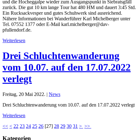
und die Hocheggalpe wieder zum Ausgangspunkt in Siebratsgfäll
zurück. Die gut 10 km lange Tour hat 480 HM und dauert 3:45 Std.
Ein Rucksackvesper und gutes Schuhwerk sind ausreichend.
Nähere Informationen bei Wanderführer Karl Michelberger unter
Tel. 07552 1377 oder E-Mail karl.michelberger@dav-
pfullendorf.de.
Weiterlesen
Drei Schluchtenwanderung
vom 10.07. auf den 17.07.2022
verlegt
Freitag, 20 Mai 2022. |
News
Drei Schluchtenwanderung vom 10.07. auf den 17.07.2022 verlegt
Weiterlesen
<<
<
22
23
24
25
26
[
27
]
28
29
30
31
>
>>
Kategorien