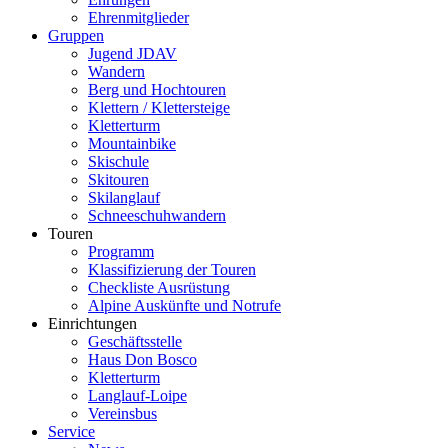
Ehrenmitglieder
Gruppen
Jugend JDAV
Wandern
Berg und Hochtouren
Klettern / Klettersteige
Kletterturm
Mountainbike
Skischule
Skitouren
Skilanglauf
Schneeschuhwandern
Touren
Programm
Klassifizierung der Touren
Checkliste Ausrüstung
Alpine Auskünfte und Notrufe
Einrichtungen
Geschäftsstelle
Haus Don Bosco
Kletterturm
Langlauf-Loipe
Vereinsbus
Service