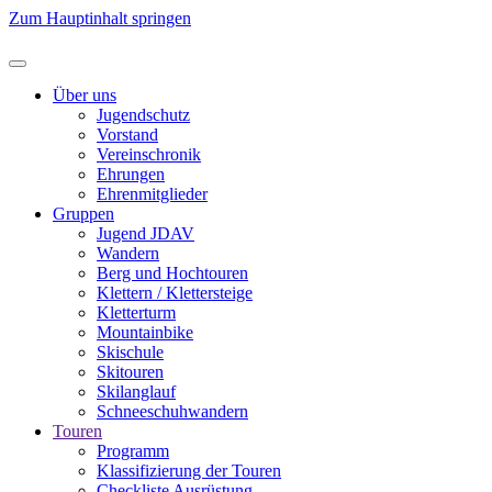
Zum Hauptinhalt springen
Über uns
Jugendschutz
Vorstand
Vereinschronik
Ehrungen
Ehrenmitglieder
Gruppen
Jugend JDAV
Wandern
Berg und Hochtouren
Klettern / Klettersteige
Kletterturm
Mountainbike
Skischule
Skitouren
Skilanglauf
Schneeschuhwandern
Touren
Programm
Klassifizierung der Touren
Checkliste Ausrüstung