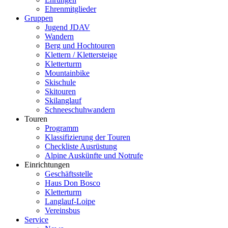
Ehrenmitglieder
Gruppen
Jugend JDAV
Wandern
Berg und Hochtouren
Klettern / Klettersteige
Kletterturm
Mountainbike
Skischule
Skitouren
Skilanglauf
Schneeschuhwandern
Touren
Programm
Klassifizierung der Touren
Checkliste Ausrüstung
Alpine Auskünfte und Notrufe
Einrichtungen
Geschäftsstelle
Haus Don Bosco
Kletterturm
Langlauf-Loipe
Vereinsbus
Service