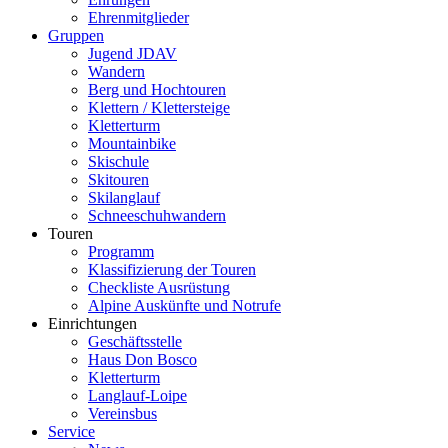
Ehrenmitglieder
Gruppen
Jugend JDAV
Wandern
Berg und Hochtouren
Klettern / Klettersteige
Kletterturm
Mountainbike
Skischule
Skitouren
Skilanglauf
Schneeschuhwandern
Touren
Programm
Klassifizierung der Touren
Checkliste Ausrüstung
Alpine Auskünfte und Notrufe
Einrichtungen
Geschäftsstelle
Haus Don Bosco
Kletterturm
Langlauf-Loipe
Vereinsbus
Service