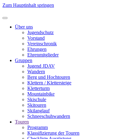
Zum Hauptinhalt springen
Über uns
Jugendschutz
Vorstand
Vereinschronik
Ehrungen
Ehrenmitglieder
Gruppen
Jugend JDAV
Wandern
Berg und Hochtouren
Klettern / Klettersteige
Kletterturm
Mountainbike
Skischule
Skitouren
Skilanglauf
Schneeschuhwandern
Touren
Programm
Klassifizierung der Touren
Checkliste Ausrüstung